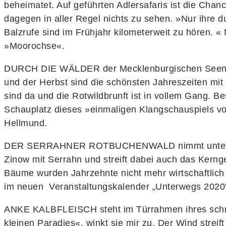
beheimatet. Auf geführten Adlersafaris ist die Ch
dagegen in aller Regel nichts zu sehen. »Nur ihre 
Balzrufe sind im Frühjahr kilometerweit zu hören
»Moorochse«.
DURCH DIE WÄLDER der Mecklenburgischen Seenplatt
und der Herbst sind die schönsten Jahreszeiten mi
sind da und die Rotwildbrunft ist in vollem Gang. B
Schauplatz dieses »einmaligen Klangschauspiels von
Hellmund.
DER SERRAHNER ROTBUCHENWALD nimmt unter den Wäl
Zinow mit Serrahn und streift dabei auch das Ker
Bäume wurden Jahrzehnte nicht mehr wirtschaftlich g
im neuen Veranstaltungskalender „Unterwegs 2020“,
ANKE KALBFLEISCH steht im Türrahmen ihres schm
kleinen Paradies«, winkt sie mir zu. Der Wind strei