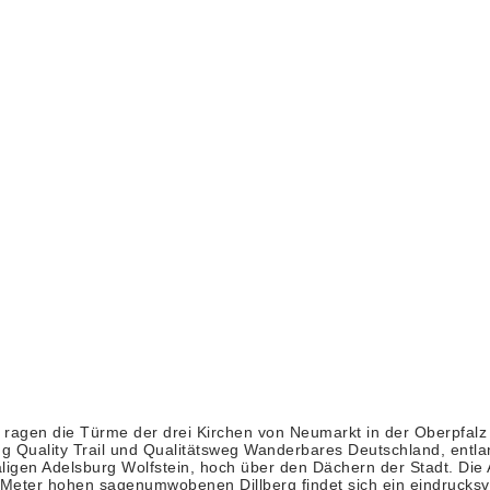
ragen die Türme der drei Kirchen von Neumarkt in der Oberpfalz 
ng Quality Trail und Qualitätsweg Wanderbares Deutschland, entla
aligen Adelsburg Wolfstein, hoch über den Dächern der Stadt. Die 
Meter hohen sagenumwobenen Dillberg findet sich ein eindrucksvo