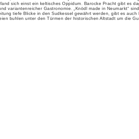
nd sich einst ein keltisches Oppidum. Barocke Pracht gibt es da
und variantenreicher Gas­tronomie. „Knödl made in Neumarkt“ sind
tung tiefe Blicke in den Sudkessel gewährt werden, gibt es auch
eien buhlen unter den Türmen der historischen Altstadt um die G