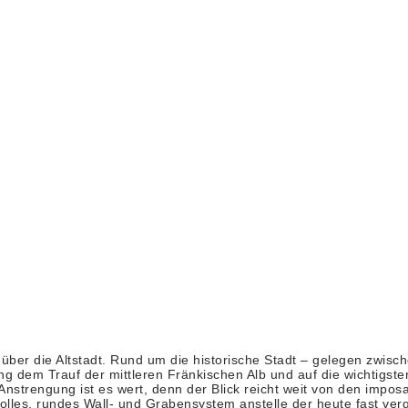
über die Altstadt. Rund um die historische Stadt – gelegen zwisc
ng dem Trauf der mittleren Fränkischen Alb und auf die wichtigs
Anstreng­ung ist es wert, denn der Blick reicht weit von den impo
lles, rundes Wall- und Grabensystem anstelle der heute fast ve