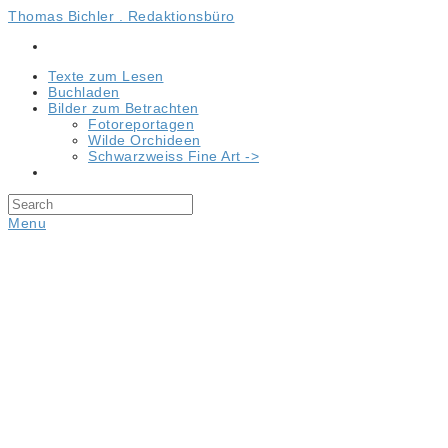
Thomas Bichler . Redaktionsbüro
Texte zum Lesen
Buchladen
Bilder zum Betrachten
Fotoreportagen
Wilde Orchideen
Schwarzweiss Fine Art ->
Menu
Seit 15 Jahren alles im grünen Berei