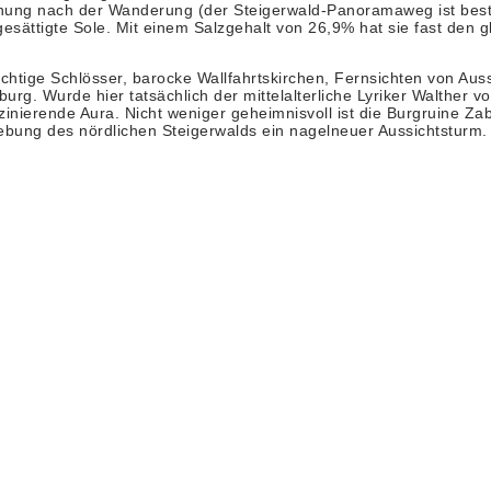
hnung nach der Wanderung (der Steigerwald-Panoramaweg ist best
ättigte Sole. Mit einem Salzgehalt von 26,9% hat sie fast den gl
ige Schlösser, barocke Wallfahrtskirchen, Fernsichten von Auss
g. Wurde hier tatsächlich der mittelalterliche Lyriker Walther v
nierende Aura. Nicht weniger geheimnisvoll ist die Burgruine Zabe
bung des nördlichen Steigerwalds ein nagelneuer Aussichtsturm. 