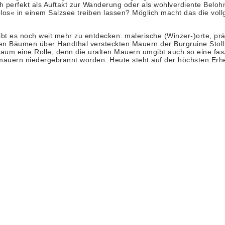
 perfekt als Auftakt zur Wanderung oder als wohlverdiente Belo
« in einem Salzsee treiben lassen? Möglich macht das die vollges
 noch weit mehr zu entdecken: malerische (Winzer-)orte, prächt
Bäumen über Handthal versteckten Mauern der Burgruine Stollbur
kaum eine Rolle, denn die uralten Mauern umgibt auch so eine faszi
auern niedergebrannt worden. Heute steht auf der höchsten Erhe