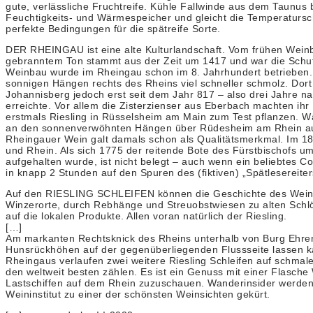
gute, verlässliche Fruchtreife. Kühle Fallwinde aus dem Taunus
Feuchtigkeits- und Wärmespeicher und gleicht die Temperatursc
perfekte Bedingungen für die spätreife Sorte.
DER RHEINGAU ist eine alte Kulturlandschaft. Vom frühen Weinb
gebranntem Ton stammt aus der Zeit um 1417 und war die Schut
Weinbau wurde im Rheingau schon im 8. Jahrhundert betrieben. K
sonnigen Hängen rechts des Rheins viel schneller schmolz. Dort
Johannisberg jedoch erst seit dem Jahr 817 – also drei Jahre 
erreichte. Vor allem die Zisterzienser aus Eberbach machten ih
erstmals Riesling in Rüsselsheim am Main zum Test pflanzen. W
an den sonnenverwöhnten Hängen über Rüdesheim am Rhein aus, 
Rheingauer Wein galt damals schon als Qualitätsmerkmal. Im 18
und Rhein. Als sich 1775 der reitende Bote des Fürstbischofs 
aufgehalten wurde, ist nicht belegt – auch wenn ein beliebtes
in knapp 2 Stunden auf den Spuren des (fiktiven) „Spätlesereite
Auf den RIESLING SCHLEIFEN können die Geschichte des Weinba
Winzerorte, durch Rebhänge und Streuobstwiesen zu alten Sch
auf die lokalen Produkte. Allen voran natürlich der Riesling.
[…]
Am markanten Rechtsknick des Rheins unterhalb von Burg Ehren
Hunsrückhöhen auf der gegenüberliegenden Flussseite lassen ka
Rheingaus verlaufen zwei weitere Riesling Schleifen auf schma
den weltweit besten zählen. Es ist ein Genuss mit einer Flasch
Lastschiffen auf dem Rhein zuzuschauen. Wanderinsider werden 
Weininstitut zu einer der schönsten Weinsichten gekürt.