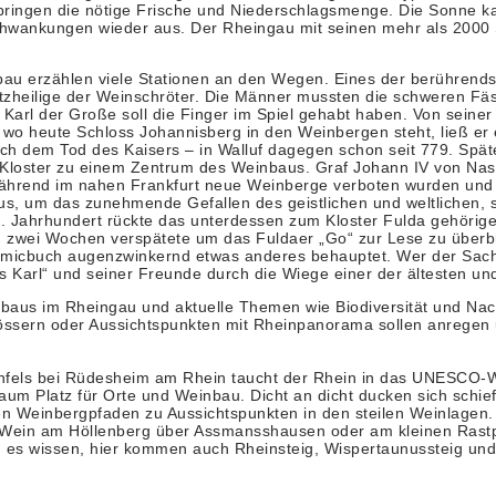
 bringen die nötige Frische und Niederschlagsmenge. Die Sonne ka
hwankungen wieder aus. Der Rheingau mit seinen mehr als 2000 So
au erzählen viele Stationen an den Wegen. Eines der berührendste
zheilige der Weinschröter. Die Männer mussten die schweren Fäs
arl der Große soll die Finger im Spiel gehabt haben. Von seiner 
 wo heute Schloss Johannisberg in den Weinbergen steht, ließ er
nach dem Tod des Kaisers – in Walluf dagegen schon seit 779. Sp
r Kloster zu einem Zentrum des Weinbaus. Graf Johann IV von Nas
ährend im nahen Frankfurt neue Weinberge verboten wurden und di
um das zunehmende Gefallen des geistlichen und weltlichen, spä
. Jahrhundert rückte das unterdessen zum Kloster Fulda gehörige
um zwei Wochen verspätete um das Fuldaer „Go“ zur Lese zu überb
 Comicbuch augenzwinkernd etwas anderes behauptet. Wer der Sach
rs Karl“ und seiner Freunde durch die Wiege einer der ältesten un
us im Rheingau und aktuelle Themen wie Biodiversität und Nac
lössern oder Aussichtspunkten mit Rheinpanorama sollen anrege
fels bei Rüdesheim am Rhein taucht der Rhein in das UNESCO-Welt
um Platz für Orte und Weinbau. Dicht an dicht ducken sich schie
len Weinbergpfaden zu Aussichtspunkten in den steilen Weinlagen
e Wein am Höllenberg über Assmansshausen oder am kleinen Rastpl
es wissen, hier kommen auch Rheinsteig, Wispertaunussteig und 