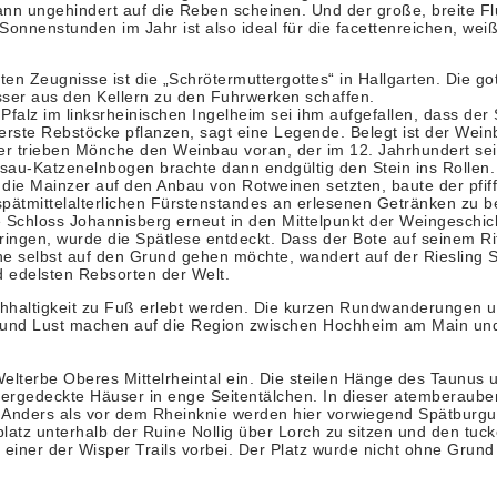
nn ungehindert auf die Reben scheinen. Und der große, breite Flu
nnenstunden im Jahr ist also ideal für die facettenreichen, wei
n Zeugnisse ist die „Schrötermuttergottes“ in Hallgarten. Die g
ser aus den Kellern zu den Fuhrwerken schaffen.
Pfalz im linksrheinischen Ingelheim sei ihm aufgefallen, dass de
 erste Rebstöcke pflanzen, sagt eine Legende. Belegt ist der Wei
äter trieben Mönche den Weinbau voran, der im 12. Jahrhundert s
sau-Katzenelnbogen brachte dann endgültig den Stein ins Rollen. 
e Mainzer auf den Anbau von Rotweinen setzten, baute der pfiff
tmittelalterlichen Fürstenstandes an erlesenen Getränken zu be
 Schloss Johannisberg erneut in den Mittelpunkt der Weingeschi
ringen, wurde die Spätlese entdeckt. Dass der Bote auf seinem R
e selbst auf den Grund gehen möchte, wandert auf der Riesling S
d edelsten Rebsorten der Welt.
hhaltigkeit zu Fuß erlebt werden. Die kurzen Rundwanderungen 
n und Lust machen auf die Region zwischen Hochheim am Main un
erbe Oberes Mittelrheintal ein. Die steilen Hänge des Taunus u
fergedeckte Häuser in enge Seitentälchen. In dieser atemberaube
. Anders als vor dem Rheinknie werden hier vorwiegend Spätburgu
atz unterhalb der Ruine Nollig über Lorch zu sitzen und den tuc
einer der Wisper Trails vorbei. Der Platz wurde nicht ohne Gru